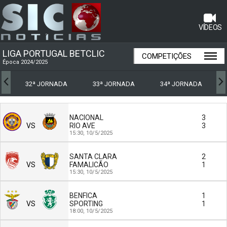
VÍDEOS
LIGA PORTUGAL BETCLIC
COMPETIÇÕES
Época 2024/2025
32ª JORNADA
33ª JORNADA
34ª JORNADA
NACIONAL
3
VS
RIO AVE
3
15:30,
10/5/2025
SANTA CLARA
2
VS
FAMALICÃO
1
15:30,
10/5/2025
BENFICA
1
VS
SPORTING
1
18:00,
10/5/2025