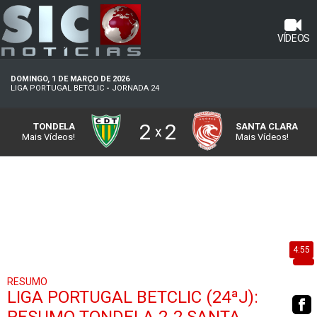
VÍDEOS
DOMINGO, 1 DE MARÇO DE 2026
LIGA PORTUGAL BETCLIC
-
JORNADA 24
2
2
TONDELA
SANTA CLARA
x
Mais Vídeos!
Mais Vídeos!
4:55
RESUMO
LIGA PORTUGAL BETCLIC (24ªJ):