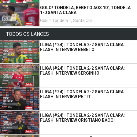
GOLO! TONDELA, BEBETO AOS 10', TONDELA
1-0 SANTA CLARA
Golo!!! Tondela 1, Santa Clara 0. Bebeto transforma o penalty, remate com o pé direito.
TODOS OS LANCES
I LIGA (#24) | TONDELA 2-2 SANTA CLARA:
FLASH INTERVIEW BEBETO
I LIGA (#24) | TONDELA 2-2 SANTA CLARA:
FLASH INTERVIEW SÉRGINHO
I LIGA (#24) | TONDELA 2-2 SANTA CLARA:
FLASH INTERVIEW PETIT
I LIGA (#24) | TONDELA 2-2 SANTA CLARA:
FLASH INTERVIEW CRISTIANO BACCI