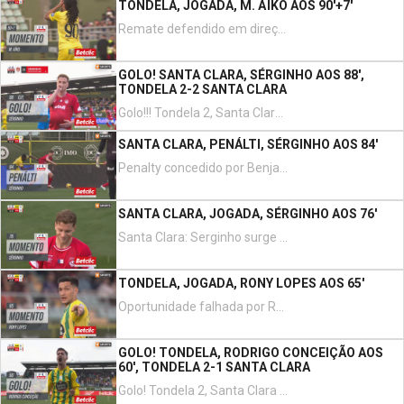
TONDELA, JOGADA, M. AÏKO AOS 90'+7'
Remate defendido em direção ao centro da baliza. Makan Aiko remate com o pé direito do lado esquerdo da área. Assistência de Benjamin Kimpioka.
GOLO! SANTA CLARA, SÉRGINHO AOS 88',
TONDELA 2-2 SANTA CLARA
Golo!!! Tondela 2, Santa Clara 2. Serginho transforma o penalty, remate com o pé direito.
SANTA CLARA, PENÁLTI, SÉRGINHO AOS 84'
Penalty concedido por Benjamin Kimpioka resultante de falta na área.
SANTA CLARA, JOGADA, SÉRGINHO AOS 76'
Santa Clara: Serginho surge com espaço e faz um cruzamento/remate que podia ter sofrido um desvio fatal
TONDELA, JOGADA, RONY LOPES AOS 65'
Oportunidade falhada por Rony Lopes remate com o pé esquerdo de fora da área. Assistência de Rodrigo Conceição.
GOLO! TONDELA, RODRIGO CONCEIÇÃO AOS
60', TONDELA 2-1 SANTA CLARA
Golo! Tondela 2, Santa Clara 1. Rodrigo Conceição remate com o pé direito do lado esquerdo da área depois de um contra ataque.