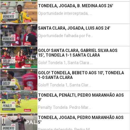
TONDELA, JOGADA, B. MEDINA AOS 26'
Oportunidade interceptada, Brayan Medina de cabeça no coração da área. Assistência de Juanse com um cruzamento para a área.
SANTA CLARA, JOGADA, LUIS AOS 24'
Oportunidade falhada por Fernando remate com o pé direito do lado direito da área. Assistência de Gabriel Silva.
GOLO! SANTA CLARA, GABRIEL SILVA AOS
15', TONDELA 1-1 SANTA CLARA
Golo! Tondela 1, Santa Clara 1. Gabriel Silva remate com o pé esquerdo de fora da área.
GOLO! TONDELA, BEBETO AOS 10', TONDELA
1-0 SANTA CLARA
Golo!!! Tondela 1, Santa Clara 0. Bebeto transforma o penalty, remate com o pé direito.
TONDELA, PENÁLTI, PEDRO MARANHÃO AOS
9'
Penalty Tondela. Pedro Maranhão sofreu falta na área.
TONDELA, JOGADA, PEDRO MARANHÃO AOS
5'
Remate defendido. Pedro Maranhão remate com o pé direito de fora da área.