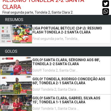
RESUMO TONDELA 2-2 SANTA
CLARA
Final segunda parte, Tondela 2, Santa Clara 2.
RESUMOS
LIGA PORTUGAL BETCLIC (24ªJ): RESUMO
FLASH TONDELA 2-2 SANTA CLARA
Final segunda parte, Tondela 2, Santa Clara 2.
GOLOS
GOLO! SANTA CLARA, SÉRGINHO AOS 88',
TONDELA 2-2 SANTA CLARA
Golo!!! Tondela 2, Santa Clara 2. Serginho transforma o penalty, remate com o pé direito.
GOLO! TONDELA, RODRIGO CONCEIÇÃO AOS
60', TONDELA 2-1 SANTA CLARA
Golo! Tondela 2, Santa Clara 1. Rodrigo Conceição remate com o pé direito do lado esquerdo da área depois de um contra ataque.
GOLO! SANTA CLARA, GABRIEL SILVA AOS
15', TONDELA 1-1 SANTA CLARA
Golo! Tondela 1, Santa Clara 1. Gabriel Silva remate com o pé esquerdo de fora da área.