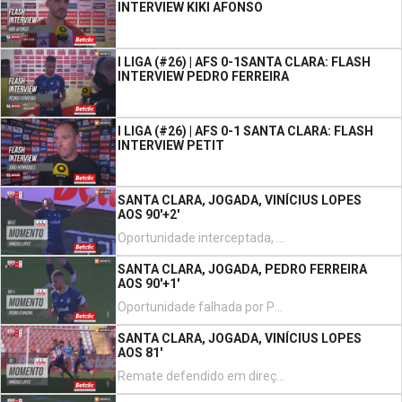
INTERVIEW KIKI AFONSO
I LIGA (#26) | AFS 0-1SANTA CLARA: FLASH
INTERVIEW PEDRO FERREIRA
I LIGA (#26) | AFS 0-1 SANTA CLARA: FLASH
INTERVIEW PETIT
SANTA CLARA, JOGADA, VINÍCIUS LOPES
AOS 90'+2'
Oportunidade interceptada, Vinícius Lopes remate com o pé direito do lado esquerdo da área. Assistência de Serginho.
SANTA CLARA, JOGADA, PEDRO FERREIRA
AOS 90'+1'
Oportunidade falhada por Pedro Ferreira remate com o pé direito de fora da área depois de um livre.
SANTA CLARA, JOGADA, VINÍCIUS LOPES
AOS 81'
Remate defendido em direção ao centro da baliza. Vinícius Lopes remate com o pé direito de fora da área. Assistência de Serginho.