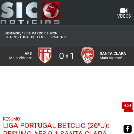
VÍDEOS
DOMINGO, 15 DE MARÇO DE 2026
LIGA PORTUGAL BETCLIC
-
JORNADA 26
0
1
AFS
SANTA CLARA
x
Mais Vídeos!
Mais Vídeos!
4:54
RESUMO
LIGA PORTUGAL BETCLIC (26ªJ):