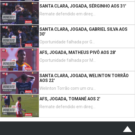
SANTA CLARA, JOGADA, SÉRGINHO AOS 31'
Remate defendido em direção ao centro da baliza. Serginho remate com o pé direito no coração da área. Assistência de Gustavo Klismahn.
SANTA CLARA, JOGADA, GABRIEL SILVA AOS
30'
Oportunidade falhada por Gabriel Silva remate com o pé esquerdo de fora da área. Assistência de Welinton Torrão.
AFS, JOGADA, MATHEUS PIVÔ AOS 28'
Oportunidade falhada por Matheus Pivô (AVS) remate com o pé direito de fora da área. Assistência de Tomané.
SANTA CLARA, JOGADA, WELINTON TORRÃO
AOS 22'
Welinton Torrão com um cruzamento açucarado desde a esquerda e Gabriel Silva e Fernando não conseguiram chegar a tempo de desviar
AFS, JOGADA, TOMANÉ AOS 2'
Remate defendido em direção ao centro da baliza. Tomané (AVS) de cabeça no coração da área. Assistência de Gustavo Mendonça.