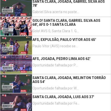
SANTA CLARA, JOGADA, GABRIEL SILVA AOS
78'
Gabriel Silva acerta no poste esquerdo com de cabeça no coração da área. Assistência de Lucas Soares com um cruzamento para a área resultante do canto.
GOLO! SANTA CLARA, GABRIEL SILVA AOS
68', AFS 0-1 SANTA CLARA
Golo! AVS 0, Santa Clara 1. Gabriel Silva golo de livre direto, remate com o pé direito.
AFS, EXPULSÃO, PAULO VITOR AOS 65'
Paulo Vitor (AVS) recebe segundo cartão amarelo por uma entrada perigosa.
AFS, JOGADA, PEDRO LIMA AOS 62'
Oportunidade falhada por Pedro Lima (AVS) remate com o pé direito de fora da área. Assistência de Kiki.
SANTA CLARA, JOGADA, WELINTON TORRÃO
AOS 54'
Oportunidade falhada por Welinton Torrão remate com o pé direito do lado esquerdo da área. Assistência de Fernando.
SANTA CLARA, JOGADA, LUIS AOS 37'
Oportunidade falhada por Fernando de cabeça no coração da área. Assistência de Lucas Soares com um cruzamento para a área.