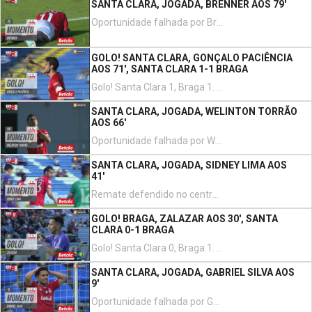
SANTA CLARA, JOGADA, BRENNER AOS 79'
Oportunidade falhada por Brenner remate com o pé direito no coração da área. Assistência de Gabriel Silva.
GOLO! SANTA CLARA, GONÇALO PACIÊNCIA
AOS 71', SANTA CLARA 1-1 BRAGA
Golo! Santa Clara 1, Braga 1. Gonçalo Paciência remate com o pé esquerdo no coração da área.
SANTA CLARA, JOGADA, WELINTON TORRÃO
AOS 66'
Oportunidade falhada por Welinton Torrão de cabeça em frente à baliza. Assistência de Serginho com um cruzamento para a área depois de um livre.
SANTA CLARA, JOGADA, SIDNEY LIMA AOS
41'
Remate defendido no centro superior da baliza. Sidney Lima de cabeça no coração da área. Assistência de Serginho com um cruzamento para a área.
GOLO! BRAGA, ZALAZAR AOS 30', SANTA
CLARA 0-1 BRAGA
Golo! Santa Clara 0, Braga 1. Rodrigo Zalazar remate com o pé direito do lado esquerdo da área.
SANTA CLARA, JOGADA, GABRIEL SILVA AOS
9'
Oportunidade falhada por Gabriel Silva remate com o pé esquerdo em frente à baliza. Assistência de Brenner.