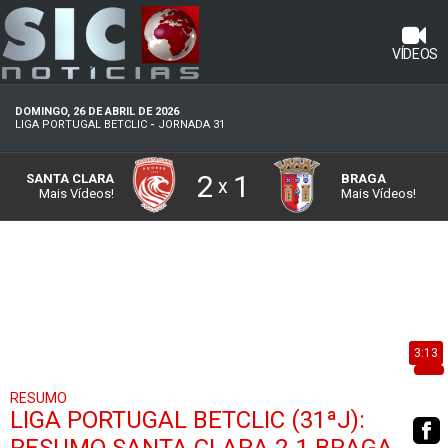
VÍDEOS
DOMINGO, 26 DE ABRIL DE 2026
LIGA PORTUGAL BETCLIC
-
JORNADA 31
2
1
SANTA CLARA
BRAGA
x
Mais Vídeos!
Mais Vídeos!
3:13
RESUMO
LIGA PORTUGAL BETCLIC (31ªJ):