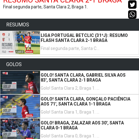
RESUMO SANTA CLARA 2-1 BRAGA
Final segunda parte, Santa Clara 2, Braga 1.
RESUMOS
LIGA PORTUGAL BETCLIC (31ªJ): RESUMO
FLASH SANTA CLARA 2-1 BRAGA
Final segunda parte, Santa Clara 2, Braga 1.
GOLOS
GOLO! SANTA CLARA, GABRIEL SILVA AOS
83', SANTA CLARA 2-1 BRAGA
Golo! Santa Clara 2, Braga 1. Gabriel Silva remate com o pé direito de fora da área.
GOLO! SANTA CLARA, GONÇALO PACIÊNCIA
AOS 71', SANTA CLARA 1-1 BRAGA
Golo! Santa Clara 1, Braga 1. Gonçalo Paciência remate com o pé esquerdo no coração da área.
GOLO! BRAGA, ZALAZAR AOS 30', SANTA
CLARA 0-1 BRAGA
Golo! Santa Clara 0, Braga 1. Rodrigo Zalazar remate com o pé direito do lado esquerdo da área.