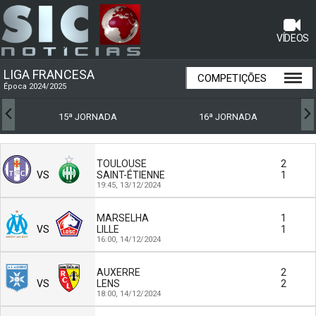
VÍDEOS
LIGA FRANCESA
COMPETIÇÕES
Época 2024/2025
15ª JORNADA
16ª JORNADA
TOULOUSE
2
VS
SAINT-ÉTIENNE
1
19:45,
13/12/2024
MARSELHA
1
VS
LILLE
1
16:00,
14/12/2024
AUXERRE
2
VS
LENS
2
18:00,
14/12/2024