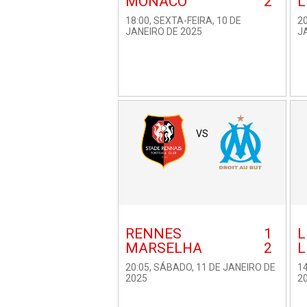
MONACO
2
L
18:00,
SEXTA-FEIRA, 10 DE
20
JANEIRO DE 2025
J
VS
RENNES
1
L
MARSELHA
2
L
20:05,
SÁBADO, 11 DE JANEIRO DE
14
2025
2