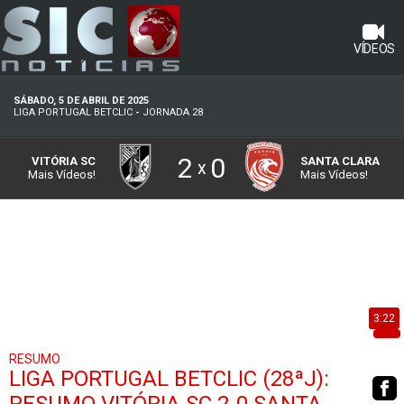
VÍDEOS
SÁBADO, 5 DE ABRIL DE 2025
LIGA PORTUGAL BETCLIC
-
JORNADA 28
2
0
VITÓRIA SC
SANTA CLARA
x
Mais Vídeos!
Mais Vídeos!
3:22
RESUMO
LIGA PORTUGAL BETCLIC (28ªJ):