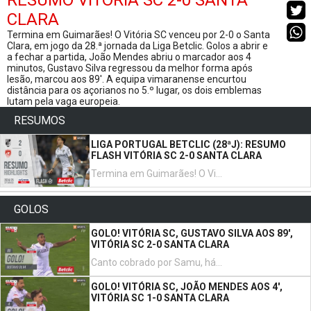
RESUMO VITÓRIA SC 2-0 SANTA
CLARA
Termina em Guimarães! O Vitória SC venceu por 2-0 o Santa
Clara, em jogo da 28.ª jornada da Liga Betclic. Golos a abrir e
a fechar a partida, João Mendes abriu o marcador aos 4
minutos, Gustavo Silva regressou da melhor forma após
lesão, marcou aos 89'. A equipa vimaranense encurtou
distância para os açorianos no 5.º lugar, os dois emblemas
lutam pela vaga europeia.
RESUMOS
LIGA PORTUGAL BETCLIC (28ªJ): RESUMO
FLASH VITÓRIA SC 2-0 SANTA CLARA
Termina em Guimarães! O Vitória SC venceu por 2-0 o Santa Clara, em jogo da 28.ª jornada da Liga Betclic. Golos a abrir e a fechar a partida, João Mendes abriu o marcador aos 4 minutos, Gustavo Silva regressou da melhor forma após lesão, marcou aos 89'. A equipa vimaranense encurtou distância para os açorianos no 5.º lugar, os dois emblemas lutam pela vaga europeia.
GOLOS
GOLO! VITÓRIA SC, GUSTAVO SILVA AOS 89',
VITÓRIA SC 2-0 SANTA CLARA
Canto cobrado por Samu, há um alívio de Mateus Araújo, Gustavo Silva domina no peito e remata cruzado e de pé esquerdo faz o 2-0!
GOLO! VITÓRIA SC, JOÃO MENDES AOS 4',
VITÓRIA SC 1-0 SANTA CLARA