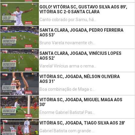
GOLO! VITÓRIA SC, GUSTAVO SILVA AOS 89',
VITÓRIA SC 2-0 SANTA CLARA
Canto cobrado por Samu, há um alívio de Mateus Araújo, Gustavo Silva domina no peito e remata cruzado e de pé esquerdo faz o 2-0!
SANTA CLARA, JOGADA, PEDRO FERREIRA
AOS 53'
Bruno Varela novamente chamado a intervir, remate sem preparação de Pedro Ferreira de fora da área, defesa muito apertada do guarda-redes! João Costa para a recarga, estava adiantado.
SANTA CLARA, JOGADA, VINÍCIUS LOPES
AOS 52'
Varela! Vinícius arma o remate de fora da área, Bruno Varela afasta. Matheus Pereira ainda tentou a recarga mas acertou mal na bola e atirou para fora.
VITÓRIA SC, JOGADA, NÉLSON OLIVEIRA
AOS 31'
Boa combinação de Maga com Arcanjo, este vai à linha atrasar para Nélson Oliveira rematar, Pedro Ferreira a conseguir cortar no limite. Canto para o Vitória SC!
VITÓRIA SC, JOGADA, MIGUEL MAGA AOS
30'
Enorme Gabriel Batista! Passe de João Miguel Mendes para Maga, tentou contornar o guarda-redes dos açorianos mas este a conseguir desarmar o lateral.
VITÓRIA SC, JOGADA, TIAGO SILVA AOS 28'
Gabriel Batista com grande dificuldade a travar o remate de Tiago Silva de fora da área, remate violento bem ao estilo do camisola 10 vitoriano!