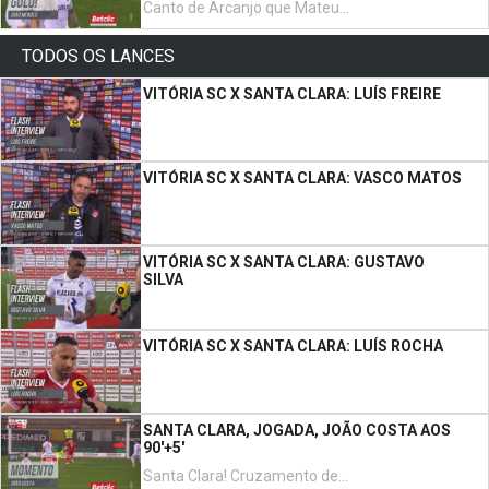
Canto de Arcanjo que Mateus Araújo alivia, a bola sobra para João Mendes, remata à entrada da área, a bola entra junto ao poste e bate Gabriel Batista!
TODOS OS LANCES
VITÓRIA SC X SANTA CLARA: LUÍS FREIRE
VITÓRIA SC X SANTA CLARA: VASCO MATOS
VITÓRIA SC X SANTA CLARA: GUSTAVO
SILVA
VITÓRIA SC X SANTA CLARA: LUÍS ROCHA
SANTA CLARA, JOGADA, JOÃO COSTA AOS
90'+5'
Santa Clara! Cruzamento de Calila, João Costa nas costas de Relvas cabeceia para defesa de Bruno Varela, a bola ainda sobra para o avançado dos açorianos mas não consegue dominar e atira para fora.